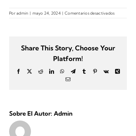
más
grande
en
Por
admin
|
mayo 24, 2024
|
Comentarios desactivados
3
Share This Story, Choose Your
Platform!
Facebook
X
Reddit
LinkedIn
WhatsApp
Telegram
Tumblr
Pinterest
Vk
Xing
Correo
electrónico
Sobre El Autor:
Admin