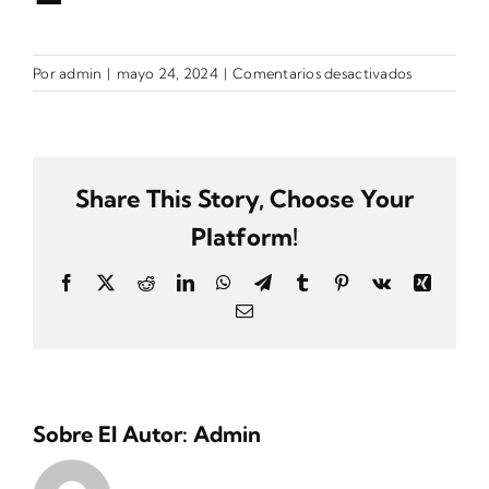
más
grande
en
Por
admin
|
mayo 24, 2024
|
Comentarios desactivados
2
Share This Story, Choose Your
Platform!
Facebook
X
Reddit
LinkedIn
WhatsApp
Telegram
Tumblr
Pinterest
Vk
Xing
Correo
electrónico
Sobre El Autor:
Admin