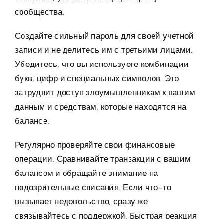
сообщества.
Создайте сильный пароль для своей учетной
записи и не делитесь им с третьими лицами.
Убедитесь, что вы используете комбинации
букв, цифр и специальных символов. Это
затруднит доступ злоумышленникам к вашим
данным и средствам, которые находятся на
балансе.
Регулярно проверяйте свои финансовые
операции. Сравнивайте транзакции с вашим
балансом и обращайте внимание на
подозрительные списания. Если что-то
вызывает недовольство, сразу же
связывайтесь с поддержкой. Быстрая реакция