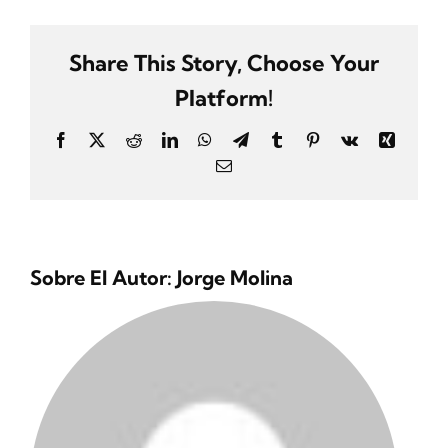
Share This Story, Choose Your
Platform!
Facebook
X
Reddit
LinkedIn
WhatsApp
Telegram
Tumblr
Pinterest
Vk
Xing
Correo
electrónico
Sobre El Autor:
Jorge Molina