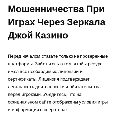
Мошенничества При
Играх Через Зеркала
Джой Казино
Перед началом ставьте только на проверенные
платформы. Заботьтесь о том, чтобы ресурс
имел все необходимые лицензии и
сертификаты. Лицензия подтверждает
легальность деятельности и обязательства
перед игроками. Убедитесь, что на
официальном сайте отображены условия игры
и информация о операторах.