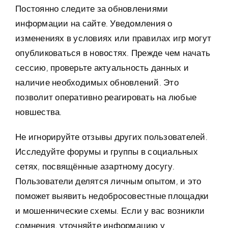
Постоянно следите за обновлениями
информации на сайте. Уведомления о
изменениях в условиях или правилах игр могут
опубликоваться в новостях. Прежде чем начать
сессию, проверьте актуальность данных и
наличие необходимых обновлений. Это
позволит оперативно реагировать на любые
новшества.
Не игнорируйте отзывы других пользователей.
Исследуйте форумы и группы в социальных
сетях, посвящённые азартному досугу.
Пользователи делятся личным опытом, и это
поможет выявить недобросовестные площадки
и мошеннические схемы. Если у вас возникли
сомнения, уточняйте информацию у