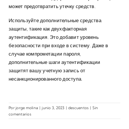
может предотвратить утечку средств.
Используйте дополнительные средства
защиты, такие как двухфакторная
аутентификация. Это добавит уровень
безопасности при входе в систему. Даже в
случае компрометации пароля,
дополнительные шаги аутентификации
защитят вашу учетную запись от
несанкционированного доступа.
Por
jorge molina
|
junio 3, 2023
|
descuentos
|
Sin
comentarios