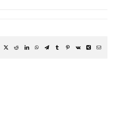
Facebook
X
Reddit
LinkedIn
WhatsApp
Telegram
Tumblr
Pinterest
Vk
Xing
Correo
electrónico